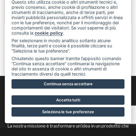
Questo sito utilizza cookie o altri strumenti tecnici e,
previo consenso, anche cookie di profilazione o altri
strumenti di tracciamento, anche di terze parti, per
inviarti pubblicità personalizzata e offrirti servizi in linea
con le tue preferenze, nonché per il monitoraggio dei
comportamenti dei visitatori. Se vuoi saperne di più
consulta la
cookie policy
.
SVILUPPO
Per selezionare in modo analitico soltanto alcune
finalità, terze parti e cookie è possibile cliccare su
MERCHANDISE
“Seleziona le tue preferenze”.
Chiudendo questo banner tramite l’apposito comando
“Continua senza accettare” continuerai la navigazione
del sito in assenza di cookie o altri strumenti di
tracciamento diversi da quelli tecnici.
Continua senza accettare
Come si crea un prodotto
Accetta tutti
vincente?
Seleziona le tue preferenze
La nostra missione è trasformare un’idea in un prodotto che
soddisfi le esigenze tecniche e commerciali uniche di ogni